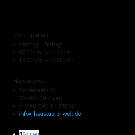
Öffnungszeiten:
Montag – Freitag
07.00 Uhr – 12.00 Uhr
13.30 Uhr – 17.00 Uhr
Haustürenwelt
Bolzensteig 20
73460 Hüttlingen
+49 (0) 7361 81 222 00
info@haustuerenwelt.de
Folgen